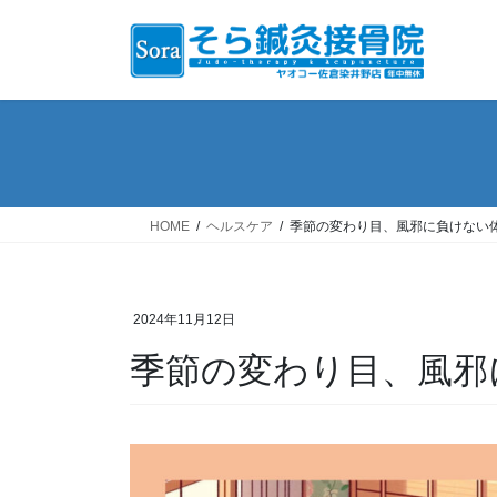
コ
ナ
ン
ビ
テ
ゲ
ン
ー
ツ
シ
へ
ョ
ス
ン
キ
に
ッ
移
HOME
ヘルスケア
季節の変わり目、風邪に負けない
プ
動
2024年11月12日
季節の変わり目、風邪