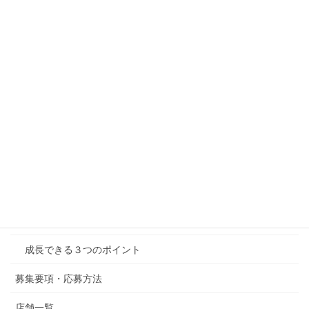
出店形態の多様性
統一性 と 独自性
業界に先駆けてメンター制度を導入
完全週休二日制を選択可
配属先が決まる3つのポイント
新人研修、合同新人研修
充実の福利厚生
医接連携
成長できる３つのポイント
募集要項・応募方法
店舗一覧